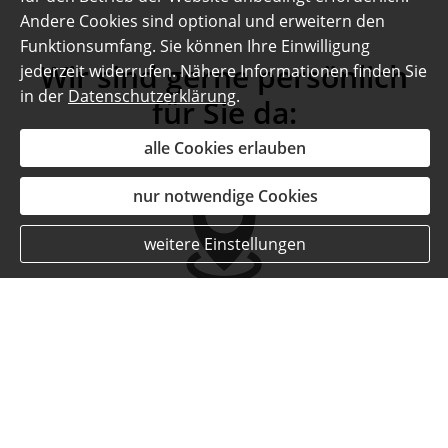
Andere Cookies sind optional und erweitern den
Funktionsumfang. Sie können Ihre Einwilligung
Wir sind gerne persönlich
jederzeit widerrufen. Nähere Informationen finden Sie
in der
Datenschutzerklärung
.
für Sie da:
alle Cookies erlauben
nur notwendige Cookies
weitere Einstellungen
Büro
In der Sengenau 35
57489 Drolshagen